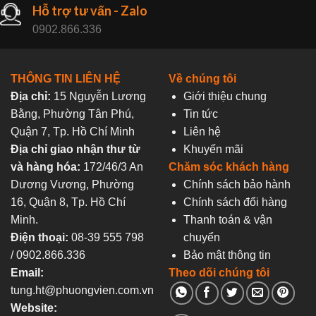
Hỗ trợ tư vấn - Zalo
0902.866.336
THÔNG TIN LIÊN HỆ
Về chúng tôi
Địa chỉ:
15 Nguyễn Lương
Giới thiệu chung
Bằng, Phường Tân Phú,
Tin tức
Quận 7, Tp. Hồ Chí Minh
Liên hệ
Địa chỉ giao nhận thư từ
Khuyến mãi
và hàng hóa:
172/46/3 An
Chăm sóc khách hàng
Dương Vương, Phường
Chính sách bảo hành
16, Quận 8, Tp. Hồ Chí
Chính sách đổi hàng
Minh.
Thanh toán & vận
Điện thoại:
08-39 555 798
chuyển
/ 0902.866.336
Bảo mật thông tin
Email:
Theo dõi chúng tôi
tung.ht@phuongvien.com.vn
Website: