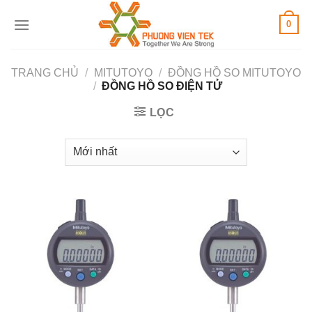
Skip
0
to
content
TRANG CHỦ
/
MITUTOYO
/
ĐỒNG HỒ SO MITUTOYO
/
ĐỒNG HỒ SO ĐIỆN TỬ
LỌC