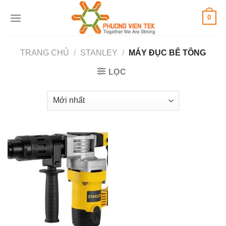
Skip
0
to
content
TRANG CHỦ
/
STANLEY
/
MÁY ĐỤC BÊ TÔNG
LỌC