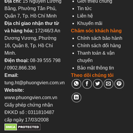
Địa chỉ:
15 Nguyễn Lương
Giới thiệu chung
Bằng, Phường Tân Phú,
Tin tức
Quận 7, Tp. Hồ Chí Minh
Liên hệ
Địa chỉ giao nhận thư từ
Khuyến mãi
và hàng hóa:
172/46/3 An
Chăm sóc khách hàng
Dương Vương, Phường
Chính sách bảo hành
16, Quận 8, Tp. Hồ Chí
Chính sách đổi hàng
Minh.
Thanh toán & vận
Điện thoại:
08-39 555 798
chuyển
/ 0902.866.336
Bảo mật thông tin
Email:
Theo dõi chúng tôi
tung.ht@phuongvien.com.vn
Website:
www.phuongvien.com.vn
Giấy phép chứng nhận
ĐKKD số : 0311810487
cấp ngày 17/03/2008