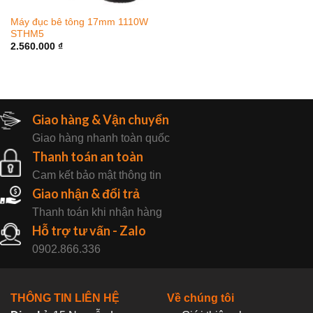
Máy đục bê tông 17mm 1110W
STHM5
2.560.000
₫
Giao hàng & Vận chuyển
Giao hàng nhanh toàn quốc
Thanh toán an toàn
Cam kết bảo mật thông tin
Giao nhận & đổi trả
Thanh toán khi nhận hàng
Hỗ trợ tư vấn - Zalo
0902.866.336
THÔNG TIN LIÊN HỆ
Về chúng tôi