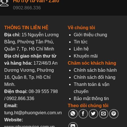
Hỗ trợ tư vấn - Zalo
0902.866.336
THÔNG TIN LIÊN HỆ
Về chúng tôi
Địa chỉ:
15 Nguyễn Lương
Giới thiệu chung
Bằng, Phường Tân Phú,
Tin tức
Quận 7, Tp. Hồ Chí Minh
Liên hệ
Địa chỉ giao nhận thư từ
Khuyến mãi
và hàng hóa:
172/46/3 An
Chăm sóc khách hàng
Dương Vương, Phường
Chính sách bảo hành
16, Quận 8, Tp. Hồ Chí
Chính sách đổi hàng
Minh.
Thanh toán & vận
Điện thoại:
08-39 555 798
chuyển
/ 0902.866.336
Bảo mật thông tin
Email:
Theo dõi chúng tôi
tung.ht@phuongvien.com.vn
Website:
www.phuongvien.com.vn