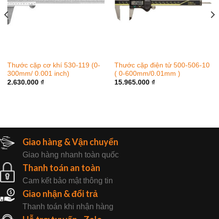
Thước cặp cơ khí 530-119 (0-
Thước cặp điện tử 500-506-10
300mm/ 0.001 inch)
( 0-600mm/0.01mm )
2.630.000
₫
15.965.000
₫
Giao hàng & Vận chuyển
Giao hàng nhanh toàn quốc
Thanh toán an toàn
Cam kết bảo mật thông tin
Giao nhận & đổi trả
Thanh toán khi nhận hàng