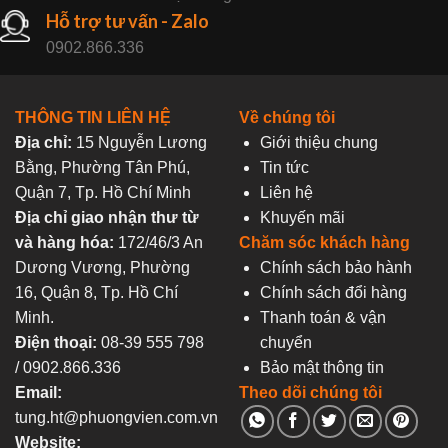
Hỗ trợ tư vấn - Zalo
0902.866.336
THÔNG TIN LIÊN HỆ
Về chúng tôi
Địa chỉ:
15 Nguyễn Lương
Giới thiệu chung
Bằng, Phường Tân Phú,
Tin tức
Quận 7, Tp. Hồ Chí Minh
Liên hệ
Địa chỉ giao nhận thư từ
Khuyến mãi
và hàng hóa:
172/46/3 An
Chăm sóc khách hàng
Dương Vương, Phường
Chính sách bảo hành
16, Quận 8, Tp. Hồ Chí
Chính sách đổi hàng
Minh.
Thanh toán & vận
Điện thoại:
08-39 555 798
chuyển
/ 0902.866.336
Bảo mật thông tin
Email:
Theo dõi chúng tôi
tung.ht@phuongvien.com.vn
Website: