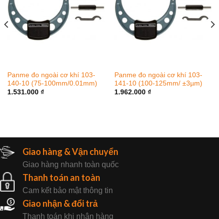
Panme đo ngoài cơ khí 103-
Panme đo ngoài cơ khí 103-
140-10 (75-100mm/0.01mm)
141-10 (100-125mm/ ±3µm)
1.531.000
₫
1.962.000
₫
Giao hàng & Vận chuyển
Giao hàng nhanh toàn quốc
Thanh toán an toàn
Cam kết bảo mật thông tin
Giao nhận & đổi trả
Thanh toán khi nhận hàng