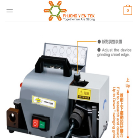
Skip
0
to
content