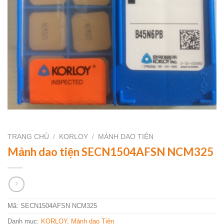
TRANG CHỦ
/
KORLOY
/
MẢNH DAO TIỆN
Mảnh dao tiện SECN1504AFSN NCM325
Mã:
SECN1504AFSN NCM325
Danh mục:
KORLOY
,
Mảnh dao Tiện