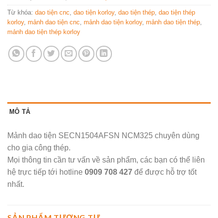
Từ khóa:
dao tiện cnc
,
dao tiện korloy
,
dao tiện thép
,
dao tiện thép
korloy
,
mảnh dao tiện cnc
,
mảnh dao tiện korloy
,
mảnh dao tiện thép
,
mảnh dao tiện thép korloy
MÔ TẢ
Mảnh dao tiện SECN1504AFSN NCM325 chuyên dùng
cho gia công thép.
Mọi thông tin cần tư vấn về sản phẩm, các bạn có thể liên
hệ trực tiếp tới hotline
0909 708 427
để được hỗ trợ tốt
nhất.
SẢN PHẨM TƯƠNG TỰ