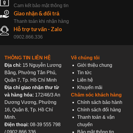
Cam kết bảo mật thông tin
Giao nhận & đổi trả
Thanh toán khi nhận hàng
Hỗ trợ tư vấn - Zalo
0902.866.336
THÔNG TIN LIÊN HỆ
Về chúng tôi
Địa chỉ:
15 Nguyễn Lương
Giới thiệu chung
Bằng, Phường Tân Phú,
Tin tức
Quận 7, Tp. Hồ Chí Minh
Liên hệ
Địa chỉ giao nhận thư từ
Khuyến mãi
và hàng hóa:
172/46/3 An
Chăm sóc khách hàng
Dương Vương, Phường
Chính sách bảo hành
16, Quận 8, Tp. Hồ Chí
Chính sách đổi hàng
Minh.
Thanh toán & vận
Điện thoại:
08-39 555 798
chuyển
/ 0902.866.336
Bảo mật thông tin