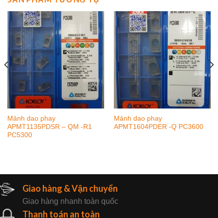
Mảnh dao phay
Mảnh dao phay
APMT1135PDSR – QM -R1
APMT1604PDER -Q PC3600
PC5300
Giao hàng & Vận chuyển
Giao hàng nhanh toàn quốc
Thanh toán an toàn