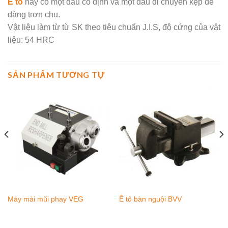
Ê tô
này có một đầu cố định và một đầu di chuyển kẹp dễ
dàng trơn chu.
Vật liệu làm từ từ SK theo tiêu chuẩn J.I.S, độ cứng của vật
liệu: 54 HRC
SẢN PHẨM TƯƠNG TỰ
Máy mài mũi phay VEG
Ê tô bàn nguội BVV