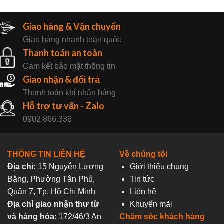
Giao hàng & Vận chuyển
Giao hàng nhanh toàn quốc
Thanh toán an toàn
Cam kết bảo mật thông tin
Giao nhận & đổi trả
Thanh toán khi nhận hàng
Hỗ trợ tư vấn - Zalo
0902.866.336
THÔNG TIN LIÊN HỆ
Về chúng tôi
Địa chỉ:
15 Nguyễn Lương
Giới thiệu chung
Bằng, Phường Tân Phú,
Tin tức
Quận 7, Tp. Hồ Chí Minh
Liên hệ
Địa chỉ giao nhận thư từ
Khuyến mãi
và hàng hóa:
172/46/3 An
Chăm sóc khách hàng