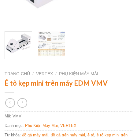
TRANG CHỦ
/
VERTEX
/
PHỤ KIỆN MÁY MÀI
Ê tô kẹp mini trên máy EDM VMV
Mã:
VMV
Danh mục:
Phụ Kiện Máy Mài
,
VERTEX
Từ khóa:
đồ gá máy mài
,
đồ gá trên máy mài
,
ê tô
,
ê tô kẹp mini trên