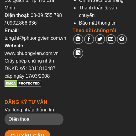
16, Quận 8, Tp. Hồ Chí
Chính sách đổi hàng
Minh.
Thanh toán & vận
Điện thoại:
08-39 555 798
chuyển
/ 0902.866.336
Bảo mật thông tin
Email:
Theo dõi chúng tôi
tung.ht@phuongvien.com.vn
Website:
www.phuongvien.com.vn
Giấy phép chứng nhận
ĐKKD số : 0311810487
cấp ngày 17/03/2008
ĐĂNG KÝ TƯ VẤN
Vui lòng nhập thông tin