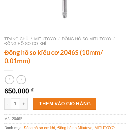
TRANG CHỦ
/
MITUTOYO
/
ĐỒNG HỒ SO MITUTOYO
/
ĐỒNG HỒ SO CƠ KHÍ
Đồng hồ so kiểu cơ 2046S (10mm/
0.01mm)
650.000
₫
Đồng hồ so kiểu cơ 2046S (10mm/ 0.01mm) số lượng
THÊM VÀO GIỎ HÀNG
Mã:
2046S
Danh mục:
Đồng hồ so cơ khí
,
Đồng hồ so Mitutoyo
,
MITUTOYO