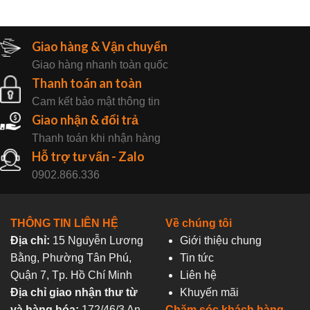
Giao hàng & Vận chuyển
Giao hàng nhanh toàn quốc
Thanh toán an toàn
Cam kết bảo mật thông tin
Giao nhận & đổi trả
Thanh toán khi nhận hàng
Hỗ trợ tư vấn - Zalo
0902.866.336
THÔNG TIN LIÊN HỆ
Về chúng tôi
Địa chỉ:
15 Nguyễn Lương
Giới thiệu chung
Bằng, Phường Tân Phú,
Tin tức
Quận 7, Tp. Hồ Chí Minh
Liên hệ
Địa chỉ giao nhận thư từ
Khuyến mãi
và hàng hóa:
172/46/3 An
Chăm sóc khách hàng