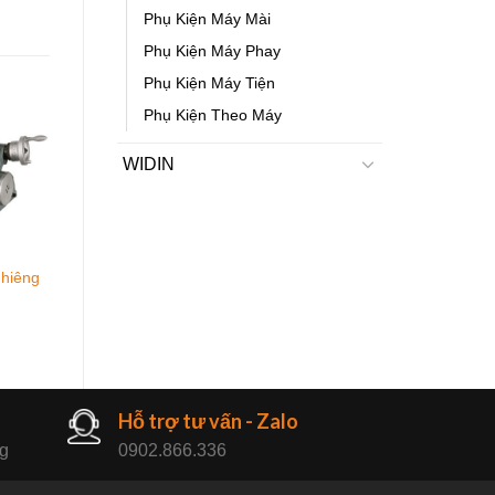
Phụ Kiện Máy Mài
Phụ Kiện Máy Phay
Phụ Kiện Máy Tiện
Phụ Kiện Theo Máy
WIDIN
hiêng
Ê tô má kẹp siêu
cao VQHJ
Hỗ trợ tư vấn - Zalo
ng
0902.866.336