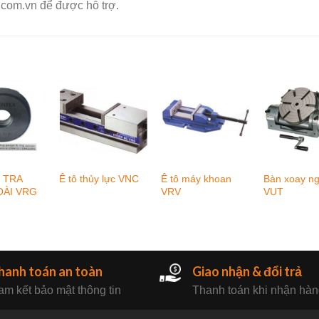
.com.vn để được hỗ trợ.
 TRA
Ê tô máy khoan
Bàn xoay ng
Ê tô thủy lực VNC
OÀI VRG
VRV
VUT
hanh toán an toàn
Giao nhận & đổi trả
m kết bảo mật thông tin
Thanh toán khi nhận hà