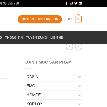
08-39 555 798
0
0
₫
HOTLINE: 0902.866.336
D
THÔNG TIN
TUYỂN DỤNG
LIÊN HỆ
DANH MỤC SẢN PHẨM
DASIN
EMC
HOMGE
KORLOY