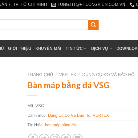
N 7, TP. HỒ CHÍ MINH
TUNG.HT@PHUONGVIEN.COM.VN
HỦ
GIỚI THIỆU
KHUYẾN MÃI
TIN TỨC
DỊCH VỤ
DOWNLOA
TRANG CHỦ
/
VERTEX
/
DỤNG CỤ ĐO VÀ BẢO HỘ
Bàn máp bằng đá VSG
Mã:
VSG
Danh mục:
Dụng Cụ Đo Và Bảo Hộ
,
VERTEX
Từ khóa:
bàn máp bằng đá