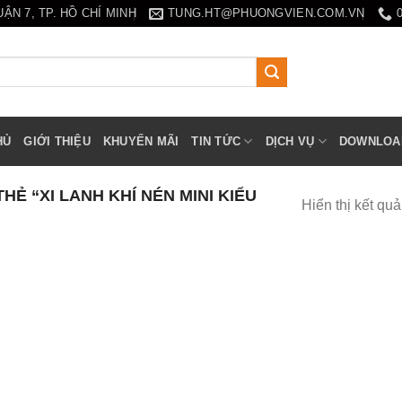
N 7, TP. HỒ CHÍ MINH
TUNG.HT@PHUONGVIEN.COM.VN
HỦ
GIỚI THIỆU
KHUYẾN MÃI
TIN TỨC
DỊCH VỤ
DOWNLOA
Ẻ “XI LANH KHÍ NÉN MINI KIỂU
Hiển thị kết qu