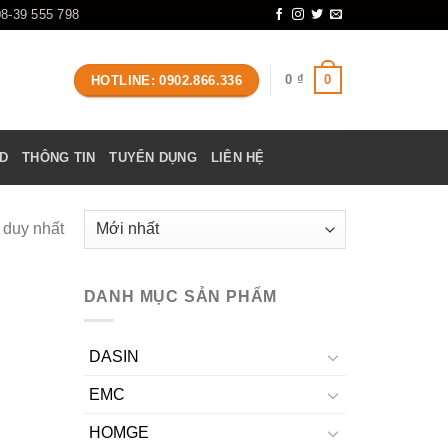
08-39 555 798
0
0
₫
HOTLINE: 0902.866.336
D
THÔNG TIN
TUYỂN DỤNG
LIÊN HỆ
ả duy nhất
DANH MỤC SẢN PHẨM
DASIN
EMC
HOMGE