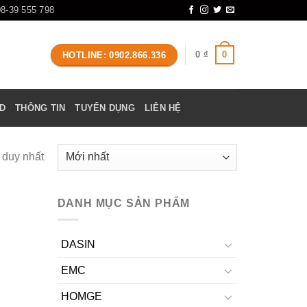
08-39 555 798
0
0
₫
HOTLINE: 0902.866.336
D
THÔNG TIN
TUYỂN DỤNG
LIÊN HỆ
ả duy nhất
DANH MỤC SẢN PHẨM
DASIN
EMC
HOMGE