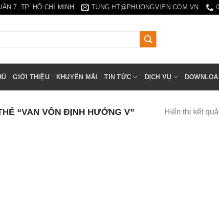
N 7, TP. HỒ CHÍ MINH
TUNG.HT@PHUONGVIEN.COM.VN
HỦ
GIỚI THIỆU
KHUYẾN MÃI
TIN TỨC
DỊCH VỤ
DOWNLOA
HẺ “VAN VÔN ĐỊNH HƯỚNG V”
Hiển thị kết qu