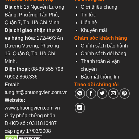
Địa chỉ:
15 Nguyễn Lương
Giới thiệu chung
Bằng, Phường Tân Phú,
Tin tức
Quận 7, Tp. Hồ Chí Minh
Liên hệ
Địa chỉ giao nhận thư từ
Khuyến mãi
và hàng hóa:
172/46/3 An
Chăm sóc khách hàng
Dương Vương, Phường
Chính sách bảo hành
16, Quận 8, Tp. Hồ Chí
Chính sách đổi hàng
Minh.
Thanh toán & vận
Điện thoại:
08-39 555 798
chuyển
/ 0902.866.336
Bảo mật thông tin
Email:
Theo dõi chúng tôi
tung.ht@phuongvien.com.vn
Website:
www.phuongvien.com.vn
Giấy phép chứng nhận
ĐKKD số : 0311810487
cấp ngày 17/03/2008