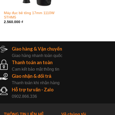
Máy đục bê tông 17mm 1110W
STHM5
2.560.000
₫
Giao hàng & Vận chuyển
Giao hàng nhanh toàn quốc
Thanh toán an toàn
Cam kết bảo mật thông tin
Giao nhận & đổi trả
Thanh toán khi nhận hàng
Hỗ trợ tư vấn - Zalo
0902.866.336
THÔNG TIN LIÊN HỆ
Về chúng tôi