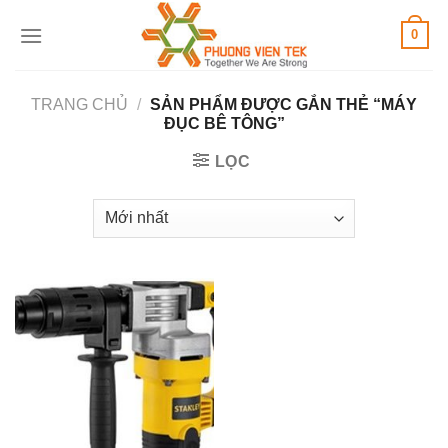
Skip
0
to
content
TRANG CHỦ
/
SẢN PHẨM ĐƯỢC GẮN THẺ “MÁY
ĐỤC BÊ TÔNG”
LỌC