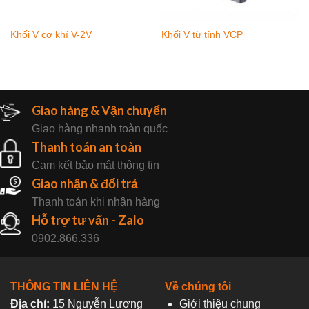
Khối V cơ khí V-2V
Khối V từ tính VCP
Giao hàng & Vận chuyển
Giao hàng nhanh toàn quốc
Thanh toán an toàn
Cam kết bảo mật thông tin
Giao nhận & đổi trả
Thanh toán khi nhận hàng
Hỗ trợ tư vấn - Zalo
0902.866.336
THÔNG TIN LIÊN HỆ
Về chúng tôi
Địa chỉ:
15 Nguyễn Lương
Giới thiệu chung