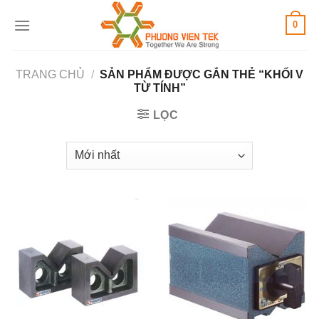
Skip
0
to
content
TRANG CHỦ
/
SẢN PHẨM ĐƯỢC GẮN THẺ “KHỐI V
TỪ TÍNH”
LỌC