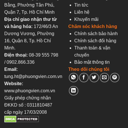
Bằng, Phường Tân Phú,
Tin tức
Quận 7, Tp. Hồ Chí Minh
Liên hệ
Địa chỉ giao nhận thư từ
Khuyến mãi
và hàng hóa:
172/46/3 An
Chăm sóc khách hàng
Dương Vương, Phường
Chính sách bảo hành
16, Quận 8, Tp. Hồ Chí
Chính sách đổi hàng
Minh.
Thanh toán & vận
Điện thoại:
08-39 555 798
chuyển
/ 0902.866.336
Bảo mật thông tin
Email:
Theo dõi chúng tôi
tung.ht@phuongvien.com.vn
Website:
www.phuongvien.com.vn
Giấy phép chứng nhận
ĐKKD số : 0311810487
cấp ngày 17/03/2008