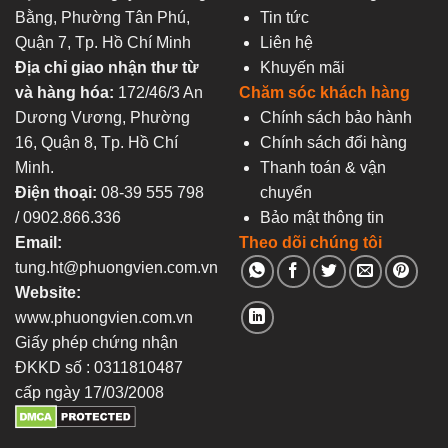
Bằng, Phường Tân Phú,
Tin tức
Quận 7, Tp. Hồ Chí Minh
Liên hệ
Địa chỉ giao nhận thư từ
Khuyến mãi
và hàng hóa:
172/46/3 An
Chăm sóc khách hàng
Dương Vương, Phường
Chính sách bảo hành
16, Quận 8, Tp. Hồ Chí
Chính sách đổi hàng
Minh.
Thanh toán & vận
Điện thoại:
08-39 555 798
chuyển
/ 0902.866.336
Bảo mật thông tin
Email:
Theo dõi chúng tôi
tung.ht@phuongvien.com.vn
Website:
www.phuongvien.com.vn
Giấy phép chứng nhận
ĐKKD số : 0311810487
cấp ngày 17/03/2008