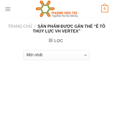
Skip
0
to
content
TRANG CHỦ
/
SẢN PHẨM ĐƯỢC GẮN THẺ “Ê TÔ
THỦY LỰC VH VERTEX”
LỌC