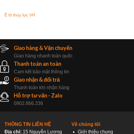
Ê tô thủy lực VH
Giao hàng & Vận chuyển
Giao hàng nhanh toàn quốc
Thanh toán an toàn
Cam kết bảo mật thông tin
Giao nhận & đổi trả
Thanh toán khi nhận hàng
Hỗ trợ tư vấn - Zalo
0902.866.336
THÔNG TIN LIÊN HỆ
Về chúng tôi
Địa chỉ:
15 Nguyễn Lương
Giới thiệu chung