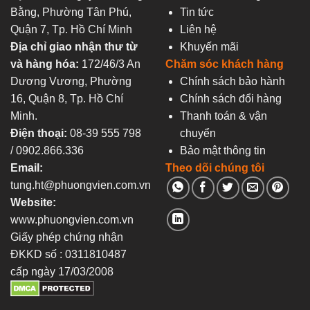
Bằng, Phường Tân Phú,
Tin tức
Quận 7, Tp. Hồ Chí Minh
Liên hệ
Địa chỉ giao nhận thư từ
Khuyến mãi
và hàng hóa:
172/46/3 An
Chăm sóc khách hàng
Dương Vương, Phường
Chính sách bảo hành
16, Quận 8, Tp. Hồ Chí
Chính sách đổi hàng
Minh.
Thanh toán & vận
Điện thoại:
08-39 555 798
chuyển
/ 0902.866.336
Bảo mật thông tin
Email:
Theo dõi chúng tôi
tung.ht@phuongvien.com.vn
Website:
www.phuongvien.com.vn
Giấy phép chứng nhận
ĐKKD số : 0311810487
cấp ngày 17/03/2008