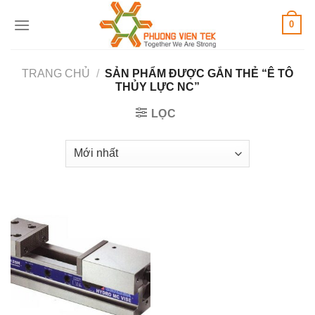
Skip
0
to
content
TRANG CHỦ
/
SẢN PHẨM ĐƯỢC GẮN THẺ “Ê TÔ
THỦY LỰC NC”
LỌC