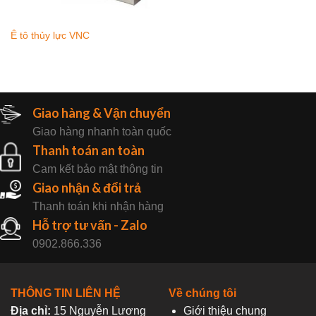
Ê tô thủy lực VNC
Giao hàng & Vận chuyển
Giao hàng nhanh toàn quốc
Thanh toán an toàn
Cam kết bảo mật thông tin
Giao nhận & đổi trả
Thanh toán khi nhận hàng
Hỗ trợ tư vấn - Zalo
0902.866.336
THÔNG TIN LIÊN HỆ
Về chúng tôi
Địa chỉ:
15 Nguyễn Lương
Giới thiệu chung