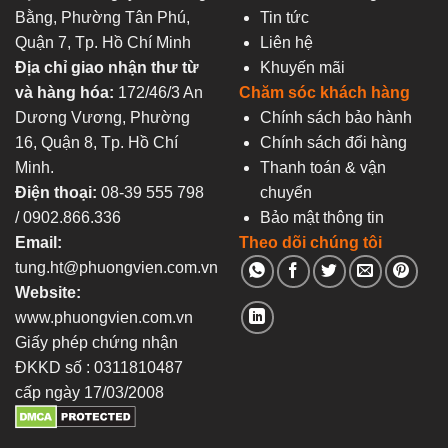
Bằng, Phường Tân Phú,
Tin tức
Quận 7, Tp. Hồ Chí Minh
Liên hệ
Địa chỉ giao nhận thư từ
Khuyến mãi
và hàng hóa:
172/46/3 An
Chăm sóc khách hàng
Dương Vương, Phường
Chính sách bảo hành
16, Quận 8, Tp. Hồ Chí
Chính sách đổi hàng
Minh.
Thanh toán & vận
Điện thoại:
08-39 555 798
chuyển
/ 0902.866.336
Bảo mật thông tin
Email:
Theo dõi chúng tôi
tung.ht@phuongvien.com.vn
Website:
www.phuongvien.com.vn
Giấy phép chứng nhận
ĐKKD số : 0311810487
cấp ngày 17/03/2008