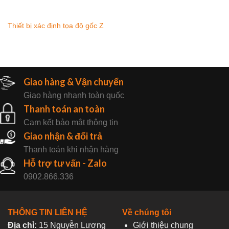
Thiết bị xác định tọa độ gốc Z
Giao hàng & Vận chuyển
Giao hàng nhanh toàn quốc
Thanh toán an toàn
Cam kết bảo mật thông tin
Giao nhận & đổi trả
Thanh toán khi nhận hàng
Hỗ trợ tư vấn - Zalo
0902.866.336
THÔNG TIN LIÊN HỆ
Về chúng tôi
Địa chỉ:
15 Nguyễn Lương
Giới thiệu chung