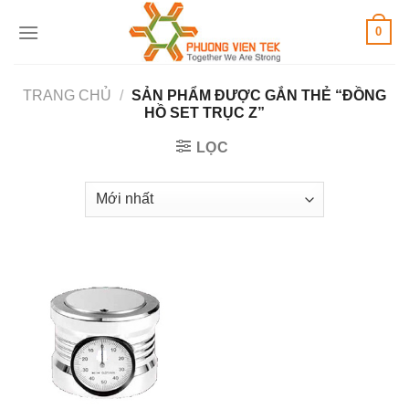
Skip
0
to
content
TRANG CHỦ
/
SẢN PHẨM ĐƯỢC GẮN THẺ “ĐỒNG
HỒ SET TRỤC Z”
LỌC