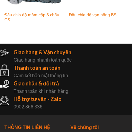
Đầu chia độ mâm cặp 3 chấu
Đầu chia độ vạn năng BS
CS
Giao hàng & Vận chuyển
Giao hàng nhanh toàn quốc
Thanh toán an toàn
Cam kết bảo mật thông tin
Giao nhận & đổi trả
Thanh toán khi nhận hàng
Hỗ trợ tư vấn - Zalo
0902.866.336
THÔNG TIN LIÊN HỆ
Về chúng tôi