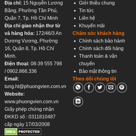
Địa chỉ:
15 Nguyễn Lương
Giới thiệu chung
Bằng, Phường Tân Phú,
Tin tức
Quận 7, Tp. Hồ Chí Minh
Liên hệ
Địa chỉ giao nhận thư từ
Khuyến mãi
và hàng hóa:
172/46/3 An
Chăm sóc khách hàng
Dương Vương, Phường
Chính sách bảo hành
16, Quận 8, Tp. Hồ Chí
Chính sách đổi hàng
Minh.
Thanh toán & vận
Điện thoại:
08-39 555 798
chuyển
/ 0902.866.336
Bảo mật thông tin
Email:
Theo dõi chúng tôi
tung.ht@phuongvien.com.vn
Website:
www.phuongvien.com.vn
Giấy phép chứng nhận
ĐKKD số : 0311810487
cấp ngày 17/03/2008