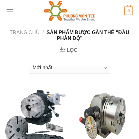
Skip
0
to
content
TRANG CHỦ
/
SẢN PHẨM ĐƯỢC GẮN THẺ “ĐẦU
PHÂN ĐỘ”
LỌC