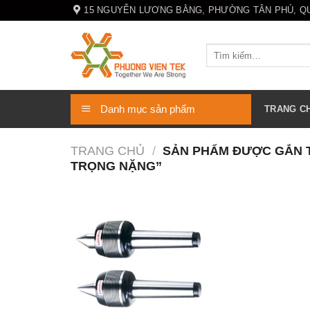
Skip
15 NGUYỄN LƯƠNG BẰNG, PHƯỜNG TÂN PHÚ, QUẬ
to
content
Tìm
kiếm:
Danh mục sản phẩm
TRANG C
TRANG CHỦ
/
SẢN PHẨM ĐƯỢC GẮN T
TRỌNG NẶNG”