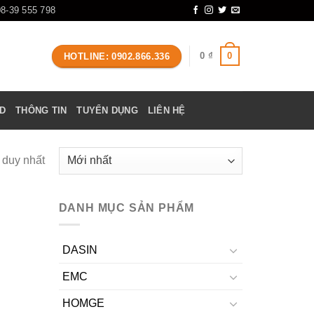
08-39 555 798
0
0
₫
HOTLINE: 0902.866.336
D
THÔNG TIN
TUYỂN DỤNG
LIÊN HỆ
ả duy nhất
DANH MỤC SẢN PHẨM
DASIN
EMC
HOMGE