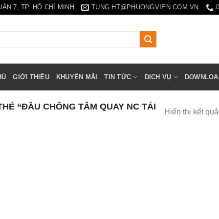
N 7, TP. HỒ CHÍ MINH
TUNG.HT@PHUONGVIEN.COM.VN
HỦ
GIỚI THIỆU
KHUYẾN MÃI
TIN TỨC
DỊCH VỤ
DOWNLOA
HẺ “ĐẦU CHỐNG TÂM QUAY NC TẢI
Hiển thị kết qu