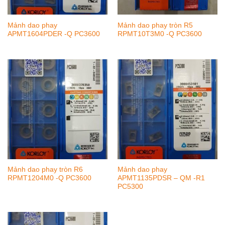
Mảnh dao phay
Mảnh dao phay tròn R5
APMT1604PDER -Q PC3600
RPMT10T3M0 -Q PC3600
Mảnh dao phay tròn R6
Mảnh dao phay
RPMT1204M0 -Q PC3600
APMT1135PDSR – QM -R1
PC5300