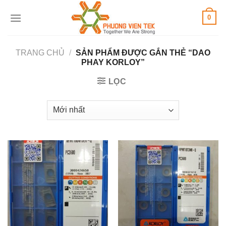
Skip
0
to
content
TRANG CHỦ
/
SẢN PHẨM ĐƯỢC GẮN THẺ “DAO
PHAY KORLOY”
LỌC