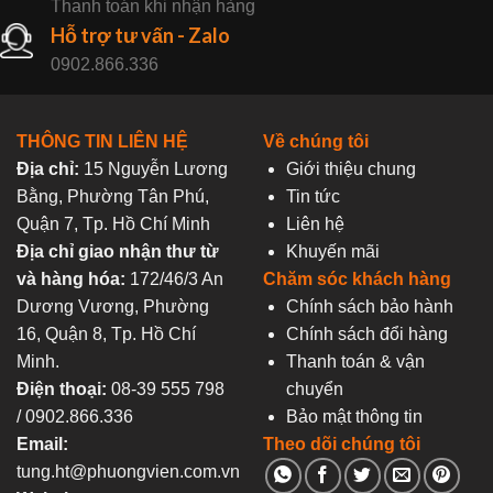
Thanh toán khi nhận hàng
Hỗ trợ tư vấn - Zalo
0902.866.336
THÔNG TIN LIÊN HỆ
Về chúng tôi
Địa chỉ:
15 Nguyễn Lương
Giới thiệu chung
Bằng, Phường Tân Phú,
Tin tức
Quận 7, Tp. Hồ Chí Minh
Liên hệ
Địa chỉ giao nhận thư từ
Khuyến mãi
và hàng hóa:
172/46/3 An
Chăm sóc khách hàng
Dương Vương, Phường
Chính sách bảo hành
16, Quận 8, Tp. Hồ Chí
Chính sách đổi hàng
Minh.
Thanh toán & vận
Điện thoại:
08-39 555 798
chuyển
/ 0902.866.336
Bảo mật thông tin
Email:
Theo dõi chúng tôi
tung.ht@phuongvien.com.vn