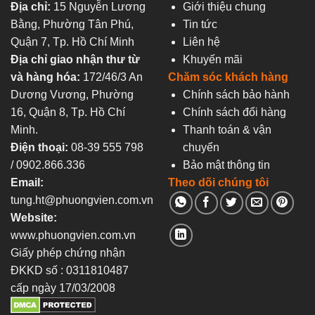
Địa chỉ:
15 Nguyễn Lương
Giới thiệu chung
Bằng, Phường Tân Phú,
Tin tức
Quận 7, Tp. Hồ Chí Minh
Liên hệ
Địa chỉ giao nhận thư từ
Khuyến mãi
và hàng hóa:
172/46/3 An
Chăm sóc khách hàng
Dương Vương, Phường
Chính sách bảo hành
16, Quận 8, Tp. Hồ Chí
Chính sách đổi hàng
Minh.
Thanh toán & vận
Điện thoại:
08-39 555 798
chuyển
/ 0902.866.336
Bảo mật thông tin
Email:
Theo dõi chúng tôi
tung.ht@phuongvien.com.vn
Website:
www.phuongvien.com.vn
Giấy phép chứng nhận
ĐKKD số : 0311810487
cấp ngày 17/03/2008