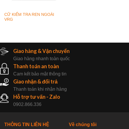
CỮ KIỂM TRA REN NGOÀI
VRG
Giao hàng & Vận chuyển
Giao hàng nhanh toàn quốc
Thanh toán an toàn
Cam kết bảo mật thông tin
Giao nhận & đổi trả
Thanh toán khi nhận hàng
Hỗ trợ tư vấn - Zalo
0902.866.336
THÔNG TIN LIÊN HỆ
Về chúng tôi