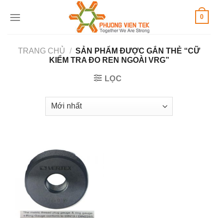
Skip
0
to
content
TRANG CHỦ
/
SẢN PHẨM ĐƯỢC GẮN THẺ “CỮ
KIỂM TRA ĐO REN NGOÀI VRG”
LỌC