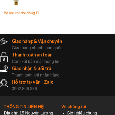
Bộ lọc khí đôi dòng EI
Giao hàng & Vận chuyển
Giao hàng nhanh toàn quốc
Thanh toán an toàn
Cam kết bảo mật thông tin
Giao nhận & đổi trả
Thanh toán khi nhận hàng
Hỗ trợ tư vấn - Zalo
0902.866.336
THÔNG TIN LIÊN HỆ
Về chúng tôi
Địa chỉ:
15 Nguyễn Lương
Giới thiệu chung