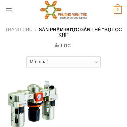
Skip
0
to
content
TRANG CHỦ
/
SẢN PHẨM ĐƯỢC GẮN THẺ “BỘ LỌC
KHÍ”
LỌC