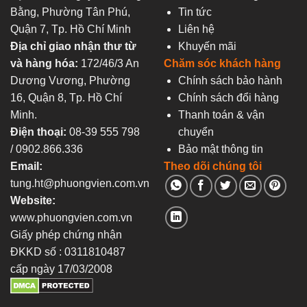
Bằng, Phường Tân Phú,
Tin tức
Quận 7, Tp. Hồ Chí Minh
Liên hệ
Địa chỉ giao nhận thư từ
Khuyến mãi
và hàng hóa:
172/46/3 An
Chăm sóc khách hàng
Dương Vương, Phường
Chính sách bảo hành
16, Quận 8, Tp. Hồ Chí
Chính sách đổi hàng
Minh.
Thanh toán & vận
Điện thoại:
08-39 555 798
chuyển
/ 0902.866.336
Bảo mật thông tin
Email:
Theo dõi chúng tôi
tung.ht@phuongvien.com.vn
Website:
www.phuongvien.com.vn
Giấy phép chứng nhận
ĐKKD số : 0311810487
cấp ngày 17/03/2008