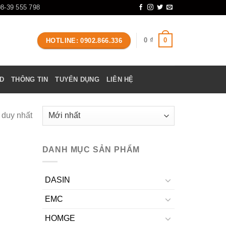
08-39 555 798
0
0
₫
HOTLINE: 0902.866.336
D
THÔNG TIN
TUYỂN DỤNG
LIÊN HỆ
ả duy nhất
DANH MỤC SẢN PHẨM
DASIN
EMC
HOMGE