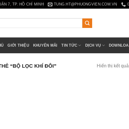
N 7, TP. HỒ CHÍ MINH
TUNG.HT@PHUONGVIEN.COM.VN
HỦ
GIỚI THIỆU
KHUYẾN MÃI
TIN TỨC
DỊCH VỤ
DOWNLOA
Ẻ “BỘ LỌC KHÍ ĐÔI”
Hiển thị kết qu