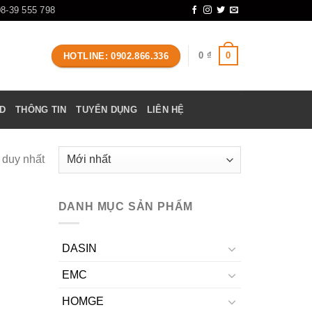
08-39 555 798
0
0
₫
HOTLINE: 0902.866.336
D
THÔNG TIN
TUYỂN DỤNG
LIÊN HỆ
ả duy nhất
DANH MỤC SẢN PHẨM
DASIN
EMC
HOMGE