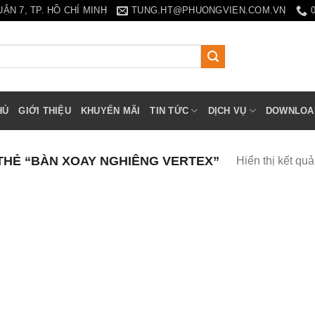
N 7, TP. HỒ CHÍ MINH
TUNG.HT@PHUONGVIEN.COM.VN
HỦ
GIỚI THIỆU
KHUYẾN MÃI
TIN TỨC
DỊCH VỤ
DOWNLOA
HẺ “BÀN XOAY NGHIÊNG VERTEX”
Hiển thị kết qu