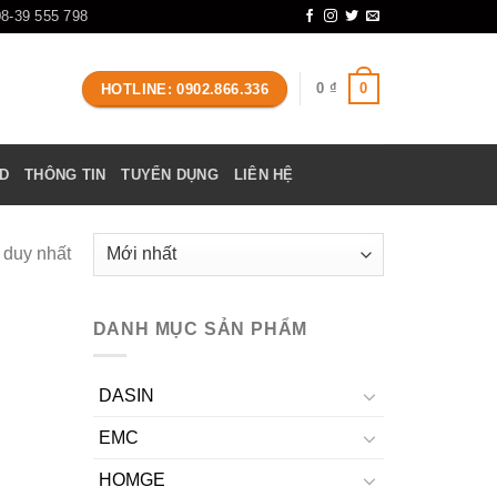
08-39 555 798
0
0
₫
HOTLINE: 0902.866.336
D
THÔNG TIN
TUYỂN DỤNG
LIÊN HỆ
ả duy nhất
DANH MỤC SẢN PHẨM
DASIN
EMC
HOMGE