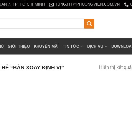
N 7, TP. HỒ CHÍ MINH
TUNG.HT@PHUONGVIEN.COM.VN
HỦ
GIỚI THIỆU
KHUYẾN MÃI
TIN TỨC
DỊCH VỤ
DOWNLOA
Ẻ “BÀN XOAY ĐỊNH VỊ”
Hiển thị kết qu