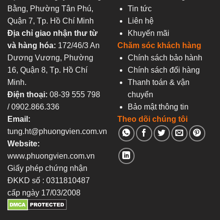
Bằng, Phường Tân Phú,
Tin tức
Quận 7, Tp. Hồ Chí Minh
Liên hệ
Địa chỉ giao nhận thư từ
Khuyến mãi
và hàng hóa:
172/46/3 An
Chăm sóc khách hàng
Dương Vương, Phường
Chính sách bảo hành
16, Quận 8, Tp. Hồ Chí
Chính sách đổi hàng
Minh.
Thanh toán & vận
Điện thoại:
08-39 555 798
chuyển
/ 0902.866.336
Bảo mật thông tin
Email:
Theo dõi chúng tôi
tung.ht@phuongvien.com.vn
Website:
www.phuongvien.com.vn
Giấy phép chứng nhận
ĐKKD số : 0311810487
cấp ngày 17/03/2008