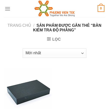
Skip
0
to
content
TRANG CHỦ
/
SẢN PHẨM ĐƯỢC GẮN THẺ “BÀN
KIỂM TRA ĐỘ PHẲNG”
LỌC