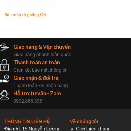
Bàn máp rà phẳng GN
Giao hàng & Vận chuyển
Giao hàng nhanh toàn quốc
Thanh toán an toàn
Cam kết bảo mật thông tin
Giao nhận & đổi trả
Thanh toán khi nhận hàng
Hỗ trợ tư vấn - Zalo
0902.866.336
THÔNG TIN LIÊN HỆ
Về chúng tôi
Địa chỉ:
15 Nguyễn Lương
Giới thiệu chung