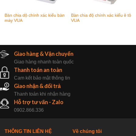
Bàn chia dộ chính xác kiểu bàn
Bàn chia độ chính xác kiểu ê tô
máy VUA
VUA
Giao hàng & Vận chuyển
Giao hàng nhanh toàn quốc
Thanh toán an toàn
Cam kết bảo mật thông tin
Giao nhận & đổi trả
Thanh toán khi nhận hàng
Hỗ trợ tư vấn - Zalo
0902.866.336
THÔNG TIN LIÊN HỆ
Về chúng tôi