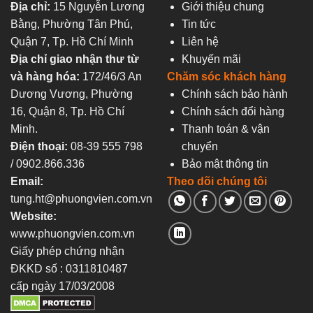
Địa chỉ:
15 Nguyễn Lương
Giới thiệu chung
Bằng, Phường Tân Phú,
Tin tức
Quận 7, Tp. Hồ Chí Minh
Liên hệ
Địa chỉ giao nhận thư từ
Khuyến mãi
và hàng hóa:
172/46/3 An
Chăm sóc khách hàng
Dương Vương, Phường
Chính sách bảo hành
16, Quận 8, Tp. Hồ Chí
Chính sách đổi hàng
Minh.
Thanh toán & vận
Điện thoại:
08-39 555 798
chuyển
/ 0902.866.336
Bảo mật thông tin
Email:
Theo dõi chúng tôi
tung.ht@phuongvien.com.vn
Website:
www.phuongvien.com.vn
Giấy phép chứng nhận
ĐKKD số : 0311810487
cấp ngày 17/03/2008