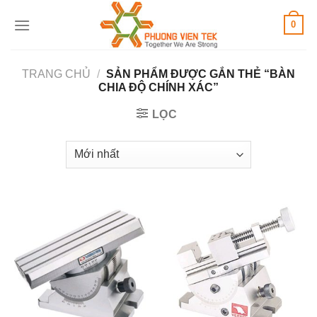
Skip
0
to
content
TRANG CHỦ
/
SẢN PHẨM ĐƯỢC GẮN THẺ “BÀN
CHIA ĐỘ CHÍNH XÁC”
LỌC