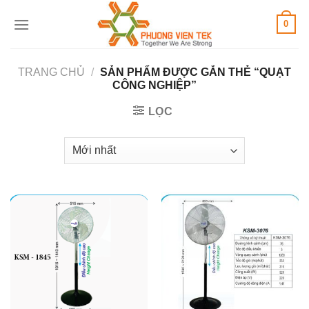
Skip
0
to
content
TRANG CHỦ
/
SẢN PHẨM ĐƯỢC GẮN THẺ “QUẠT
CÔNG NGHIỆP”
LỌC